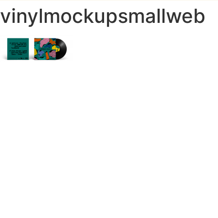
vinylmockupsmallweb